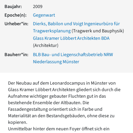
Romanik
Baujahr:
2009
Vorromanik
Epoche(n):
Gegenwart
Römische Antike
Urheber*in:
Dierks, Babilon und Voigt Ingenieurbüro für
Über uns
Tragwerksplanung
(Tragwerk und Bauphysik)
Über baukunst-nrw
Glass Kramer Löbbert Architekten BDA
Fachbeirat
(Architektur)
Freunde & Förderer
Bauherr*in:
BLB Bau- und Liegenschaftsbetrieb NRW
Kontakt
Niederlassung Münster
Impressum
Datenschutz
Suchbegriff eingeben
Der Neubau auf dem Leonardocampus in Münster von
Glass Kramer Löbbert Architekten gliedert sich durch die
Aufnahme wichtiger gebauter Fluchten gut in das
bestehende Ensemble der Altbauten. Die
Fassadengestaltung orientiert sich in Farbe und
Materialität an den Bestandsgebäuden, ohne diese zu
kopieren.
Unmittelbar hinter dem neuen Foyer öffnet sich ein