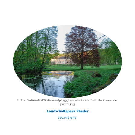
Weitere Objekte
in der Nähe
© Horst Gerbaulet © LWL-Denkmalpflege, Landschafts- und Baukultur in Westfalen
(LWL-DLBW)
Landschaftspark Rheder
33034 Brakel