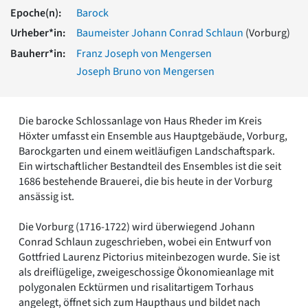
Romanik
Epoche(n):
Barock
Vorromanik
Urheber*in:
Baumeister Johann Conrad Schlaun
(Vorburg)
Römische Antike
Bauherr*in:
Franz Joseph von Mengersen
Über uns
Joseph Bruno von Mengersen
Über baukunst-nrw
Fachbeirat
Freunde & Förderer
Die barocke Schlossanlage von Haus Rheder im Kreis
Kontakt
Höxter umfasst ein Ensemble aus Hauptgebäude, Vorburg,
Impressum
Barockgarten und einem weitläufigen Landschaftspark.
Datenschutz
Ein wirtschaftlicher Bestandteil des Ensembles ist die seit
1686 bestehende Brauerei, die bis heute in der Vorburg
Suchbegriff eingeben
ansässig ist.
Die Vorburg (1716-1722) wird überwiegend Johann
Conrad Schlaun zugeschrieben, wobei ein Entwurf von
Gottfried Laurenz Pictorius miteinbezogen wurde. Sie ist
als dreiflügelige, zweigeschossige Ökonomieanlage mit
polygonalen Ecktürmen und risalitartigem Torhaus
angelegt, öffnet sich zum Haupthaus und bildet nach