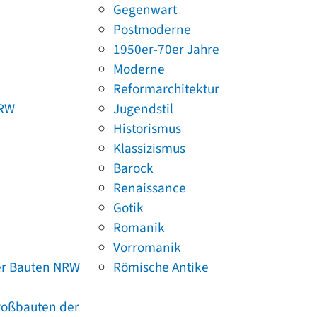
Gegenwart
Postmoderne
1950er-70er Jahre
Moderne
Reformarchitektur
NRW
Jugendstil
Historismus
Klassizismus
Barock
Renaissance
Gotik
Romanik
Vorromanik
er Bauten NRW
Römische Antike
Großbauten der