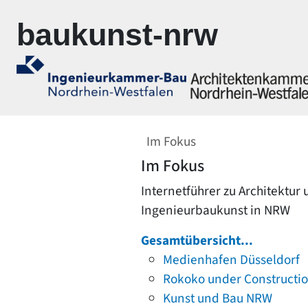
Zur Navigation springen
Zum Inhalt springen
baukunst-nrw
Im Fokus
Im Fokus
Internetführer zu Architektur
Ingenieurbaukunst in NRW
Gesamtübersicht...
Medienhafen Düsseldorf
Rokoko under Constructi
Kunst und Bau NRW