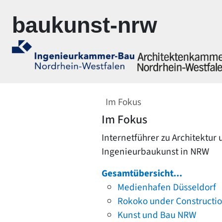
Zur Navigation springen
Zum Inhalt springen
baukunst-nrw
Im Fokus
Im Fokus
Internetführer zu Architektur
Ingenieurbaukunst in NRW
Gesamtübersicht...
Medienhafen Düsseldorf
Rokoko under Constructi
Kunst und Bau NRW