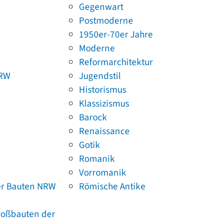
Gegenwart
Postmoderne
1950er-70er Jahre
Moderne
Reformarchitektur
NRW
Jugendstil
Historismus
Klassizismus
Barock
Renaissance
Gotik
Romanik
Vorromanik
er Bauten NRW
Römische Antike
Großbauten der