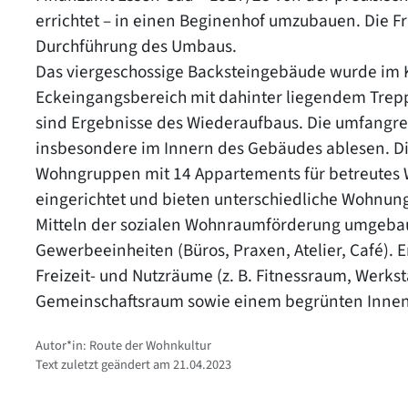
errichtet – in einen Beginenhof umzubauen. Die Fr
Durchführung des Umbaus.
Das viergeschossige Backsteingebäude wurde im Kri
Eckeingangsbereich mit dahinter liegendem Trepp
sind Ergebnisse des Wiederaufbaus. Die umfangre
insbesondere im Innern des Gebäudes ablesen. D
Wohngruppen mit 14 Appartements für betreutes W
eingerichtet und bieten unterschiedliche Wohnung
Mitteln der sozialen Wohnraumförderung umgebaut
Gewerbeeinheiten (Büros, Praxen, Atelier, Café).
Freizeit- und Nutzräume (z. B. Fitnessraum, Werks
Gemeinschaftsraum sowie einem begrünten Innenho
Autor*in: Route der Wohnkultur
Text zuletzt geändert am 21.04.2023