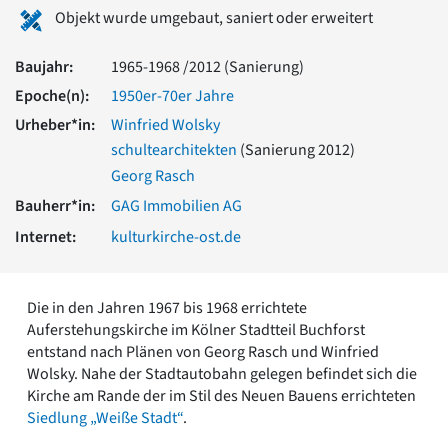
Romanik
Objekt wurde umgebaut, saniert oder erweitert
Vorromanik
Römische Antike
Baujahr:
1965-1968 /2012 (Sanierung)
Über uns
Epoche(n):
1950er-70er Jahre
Über baukunst-nrw
Urheber*in:
Winfried Wolsky
Fachbeirat
schultearchitekten
(Sanierung 2012)
Freunde & Förderer
Georg Rasch
Kontakt
Bauherr*in:
GAG Immobilien AG
Impressum
Datenschutz
Internet:
kulturkirche-ost.de
Suchbegriff eingeben
Die in den Jahren 1967 bis 1968 errichtete
Auferstehungskirche im Kölner Stadtteil Buchforst
entstand nach Plänen von Georg Rasch und Winfried
Wolsky. Nahe der Stadtautobahn gelegen befindet sich die
Kirche am Rande der im Stil des Neuen Bauens errichteten
Siedlung „Weiße Stadt“
.