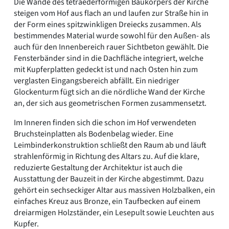
Die Wände des tetraederförmigen Baukörpers der Kirche
steigen vom Hof aus flach an und laufen zur Straße hin in
der Form eines spitzwinkligen Dreiecks zusammen. Als
bestimmendes Material wurde sowohl für den Außen- als
auch für den Innenbereich rauer Sichtbeton gewählt. Die
Fensterbänder sind in die Dachfläche integriert, welche
mit Kupferplatten gedeckt ist und nach Osten hin zum
verglasten Eingangsbereich abfällt. Ein niedriger
Glockenturm fügt sich an die nördliche Wand der Kirche
an, der sich aus geometrischen Formen zusammensetzt.
Im Inneren finden sich die schon im Hof verwendeten
Bruchsteinplatten als Bodenbelag wieder. Eine
Leimbinderkonstruktion schließt den Raum ab und läuft
strahlenförmig in Richtung des Altars zu. Auf die klare,
reduzierte Gestaltung der Architektur ist auch die
Ausstattung der Bauzeit in der Kirche abgestimmt. Dazu
gehört ein sechseckiger Altar aus massiven Holzbalken, ein
einfaches Kreuz aus Bronze, ein Taufbecken auf einem
dreiarmigen Holzständer, ein Lesepult sowie Leuchten aus
Kupfer.