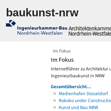
Zur Navigation springen
Zum Inhalt springen
baukunst-nrw
Im Fokus
Im Fokus
Internetführer zu Architektur
Ingenieurbaukunst in NRW
Gesamtübersicht...
Medienhafen Düsseldorf
Rokoko under Constructi
Kunst und Bau NRW