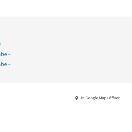
e
abe -
abe -
In Google Maps öffnen