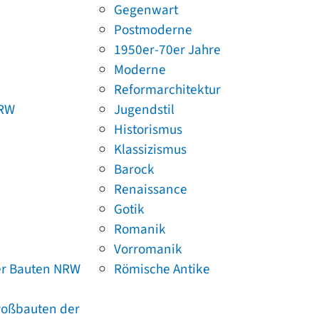
Gegenwart
Postmoderne
1950er-70er Jahre
Moderne
Reformarchitektur
NRW
Jugendstil
Historismus
Klassizismus
Barock
Renaissance
Gotik
Romanik
Vorromanik
er Bauten NRW
Römische Antike
Großbauten der