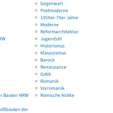
Gegenwart
Postmoderne
1950er-70er Jahre
Moderne
Reformarchitektur
NRW
Jugendstil
Historismus
Klassizismus
Barock
Renaissance
Gotik
Romanik
Vorromanik
er Bauten NRW
Römische Antike
Großbauten der