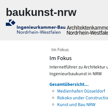
Zur Navigation springen
Zum Inhalt springen
baukunst-nrw
Im Fokus
Im Fokus
Internetführer zu Architektur
Ingenieurbaukunst in NRW
Gesamtübersicht...
Medienhafen Düsseldorf
Rokoko under Constructi
Kunst und Bau NRW