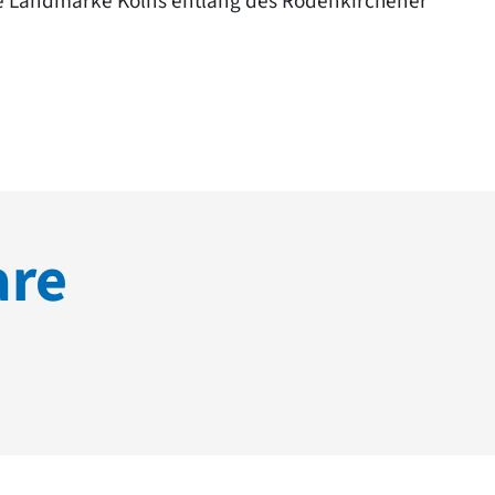
e Landmarke Kölns entlang des Rodenkirchener
are