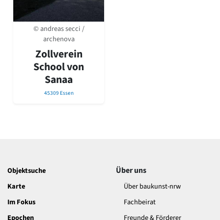
Romanik
Vorromanik
© andreas secci /
Römische Antike
archenova
Über uns
Zollverein
Über baukunst-nrw
School von
Fachbeirat
Sanaa
Freunde & Förderer
Kontakt
45309 Essen
Impressum
Datenschutz
Suchbegriff eingeben
Über uns
Objektsuche
Karte
Über baukunst-nrw
Im Fokus
Fachbeirat
Epochen
Freunde & Förderer