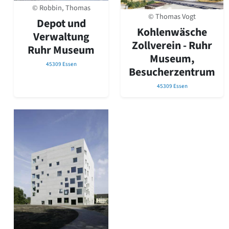
David Chipperfield
© Robbin, Thomas
Harald Deilmann
© Thomas Vogt
Depot und
Gottfried Böhm
Kohlenwäsche
Verwaltung
Schneider von Esleben
Zollverein - Ruhr
Ruhr Museum
Peter Behrens
Museum,
Auszeichnung vorbildlicher Bauten NRW 2020
45309 Essen
Besucherzentrum
Big Beautiful Buildings (Großbauten der Nachkriegszeit)
Epochen
45309 Essen
Gesamtübersicht...
Gegenwart
Postmoderne
1950er-70er Jahre
Moderne
Reformarchitektur
Jugendstil
Historismus
Klassizismus
Barock
Renaissance
Gotik