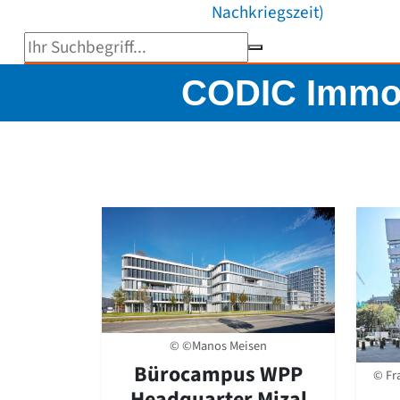
Nachkriegszeit)
Suchbegriff eingeben
CODIC Immob
© ©Manos Meisen
Bürocampus WPP
© Fra
Headquarter Mizal