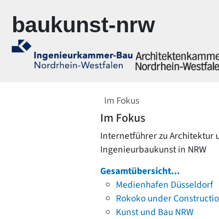
Zur Navigation springen
Zum Inhalt springen
baukunst-nrw
Im Fokus
Im Fokus
Internetführer zu Architektur
Ingenieurbaukunst in NRW
Gesamtübersicht...
Medienhafen Düsseldorf
Rokoko under Constructi
Kunst und Bau NRW