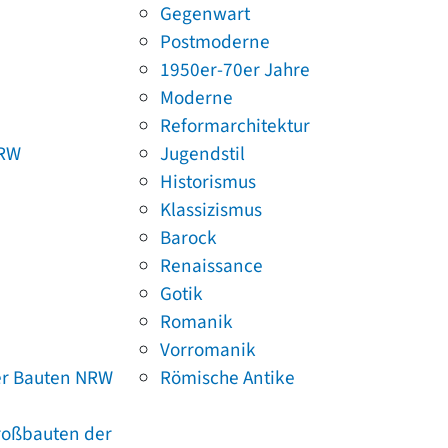
Gegenwart
Postmoderne
1950er-70er Jahre
Moderne
Reformarchitektur
NRW
Jugendstil
Historismus
Klassizismus
Barock
Renaissance
Gotik
Romanik
Vorromanik
er Bauten NRW
Römische Antike
Großbauten der