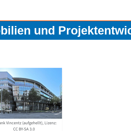
ilien und Projektentw
nk Vincentz (aufgehellt), Lizenz:
CC BY-SA 3.0