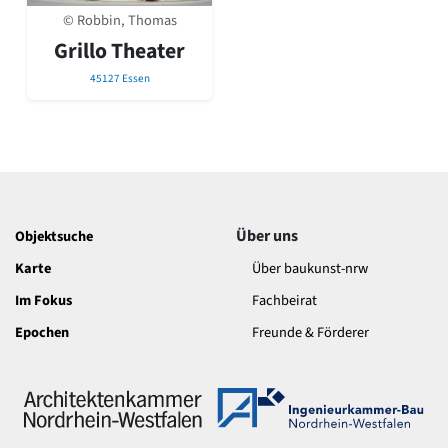
David Chipperfield
© Robbin, Thomas
Harald Deilmann
Grillo Theater
Gottfried Böhm
Schneider von Esleben
45127 Essen
Peter Behrens
Auszeichnung vorbildlicher Bauten NRW 2020
Big Beautiful Buildings (Großbauten der Nachkriegszeit)
Epochen
Gesamtübersicht...
Gegenwart
Über uns
Objektsuche
Postmoderne
1950er-70er Jahre
Karte
Über baukunst-nrw
Moderne
Im Fokus
Fachbeirat
Reformarchitektur
Jugendstil
Epochen
Freunde & Förderer
Historismus
Klassizismus
Barock
Renaissance
Gotik