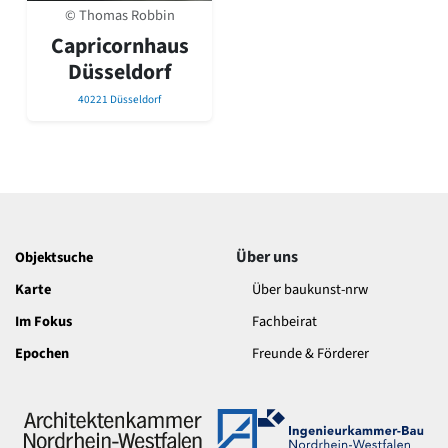
David Chipperfield
© Thomas Robbin
Harald Deilmann
Capricornhaus
Gottfried Böhm
Düsseldorf
Schneider von Esleben
Peter Behrens
40221 Düsseldorf
Auszeichnung vorbildlicher Bauten NRW 2020
Big Beautiful Buildings (Großbauten der Nachkriegszeit)
Epochen
Gesamtübersicht...
Gegenwart
Postmoderne
Über uns
Objektsuche
1950er-70er Jahre
Moderne
Karte
Über baukunst-nrw
Reformarchitektur
Im Fokus
Fachbeirat
Jugendstil
Historismus
Epochen
Freunde & Förderer
Klassizismus
Barock
Renaissance
Gotik