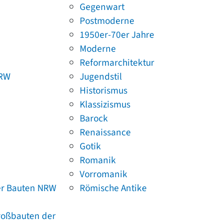
Gegenwart
Postmoderne
1950er-70er Jahre
Moderne
Reformarchitektur
NRW
Jugendstil
Historismus
Klassizismus
Barock
Renaissance
Gotik
Romanik
Vorromanik
er Bauten NRW
Römische Antike
Großbauten der