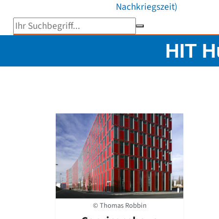
Nachkriegszeit)
Suchbegriff eingeben
HIT H
© Thomas Robbin