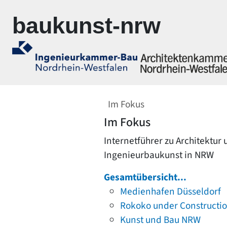
Zur Navigation springen
Zum Inhalt springen
baukunst-nrw
Im Fokus
Im Fokus
Internetführer zu Architektur
Ingenieurbaukunst in NRW
Gesamtübersicht...
Medienhafen Düsseldorf
Rokoko under Constructi
Kunst und Bau NRW