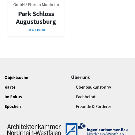
David Chipperfield
GmbH / Florian Monheim
Harald Deilmann
Park Schloss
Gottfried Böhm
Augustusburg
Schneider von Esleben
Peter Behrens
50321 Brühl
Auszeichnung vorbildlicher Bauten NRW 2020
Big Beautiful Buildings (Großbauten der Nachkriegszeit)
Epochen
Gesamtübersicht...
Gegenwart
Postmoderne
Über uns
Objektsuche
1950er-70er Jahre
Moderne
Karte
Über baukunst-nrw
Reformarchitektur
Im Fokus
Fachbeirat
Jugendstil
Historismus
Epochen
Freunde & Förderer
Klassizismus
Barock
Renaissance
Gotik