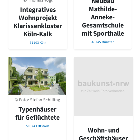
Neubau
© Thomas Vogt
David Chipperfield
Mathilde-
Integratives
Harald Deilmann
Anneke-
Gottfried Böhm
Wohnprojekt
Schneider von Esleben
Gesamtschule
Klarissenkloster
Peter Behrens
mit Sporthalle
Köln-Kalk
Auszeichnung vorbildlicher Bauten NRW 2020
48145 Münster
51103 Köln
Big Beautiful Buildings (Großbauten der Nachkriegszeit)
Epochen
Gesamtübersicht...
Gegenwart
Postmoderne
1950er-70er Jahre
Moderne
Reformarchitektur
© Foto: Stefan Schilling
Jugendstil
Typenhäuser
Historismus
für Geflüchtete
Klassizismus
Barock
50374 Erftstadt
Wohn- und
Renaissance
Geschäftshäuser
Gotik