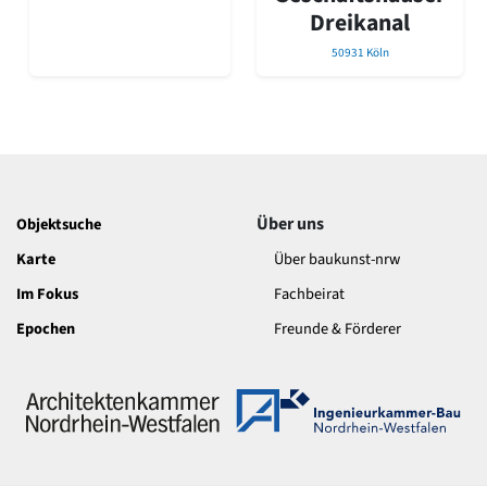
Romanik
Dreikanal
Vorromanik
50931 Köln
Römische Antike
Über uns
Über baukunst-nrw
Fachbeirat
Freunde & Förderer
Kontakt
Über uns
Objektsuche
Impressum
Datenschutz
Karte
Über baukunst-nrw
Suchbegriff eingeben
Im Fokus
Fachbeirat
Epochen
Freunde & Förderer