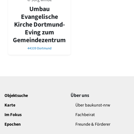
David Chipperfield
Umbau
Harald Deilmann
Gottfried Böhm
Evangelische
Schneider von Esleben
Kirche Dortmund-
Peter Behrens
Eving zum
Auszeichnung vorbildlicher Bauten NRW 2020
Gemeindezentrum
Big Beautiful Buildings (Großbauten der Nachkriegszeit)
44339 Dortmund
Epochen
Gesamtübersicht...
Gegenwart
Postmoderne
1950er-70er Jahre
Moderne
Reformarchitektur
Über uns
Objektsuche
Jugendstil
Karte
Über baukunst-nrw
Historismus
Klassizismus
Im Fokus
Fachbeirat
Barock
Epochen
Freunde & Förderer
Renaissance
Gotik