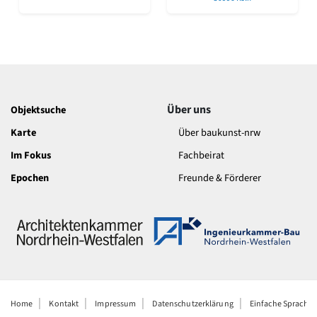
Romanik
Vorromanik
Römische Antike
Über uns
Über baukunst-nrw
Fachbeirat
Über uns
Objektsuche
Freunde & Förderer
Kontakt
Karte
Über baukunst-nrw
Impressum
Im Fokus
Fachbeirat
Datenschutz
Epochen
Freunde & Förderer
Suchbegriff eingeben
Home
Kontakt
Impressum
Datenschutzerklärung
Einfache Sprache