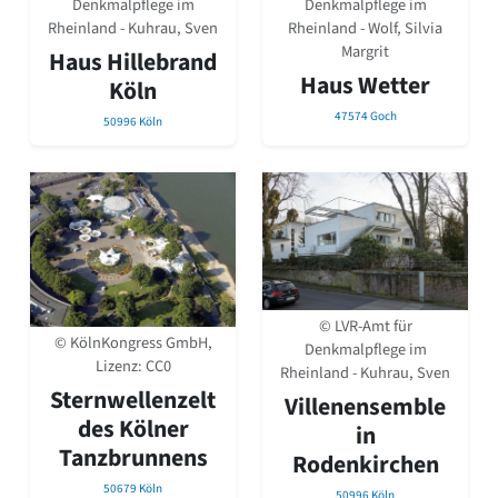
Denkmalpflege im
Denkmalpflege im
David Chipperfield
Rheinland - Kuhrau, Sven
Rheinland - Wolf, Silvia
Harald Deilmann
Margrit
Gottfried Böhm
Haus Hillebrand
Haus Wetter
Schneider von Esleben
Köln
Peter Behrens
47574 Goch
50996 Köln
Auszeichnung vorbildlicher Bauten NRW 2020
Big Beautiful Buildings (Großbauten der Nachkriegszeit)
Epochen
Gesamtübersicht...
Gegenwart
Postmoderne
1950er-70er Jahre
Moderne
© LVR-Amt für
© KölnKongress GmbH,
Reformarchitektur
Denkmalpflege im
Lizenz:
CC0
Jugendstil
Rheinland - Kuhrau, Sven
Historismus
Sternwellenzelt
Villenensemble
Klassizismus
des Kölner
in
Barock
Tanzbrunnens
Rodenkirchen
Renaissance
Gotik
50679 Köln
50996 Köln