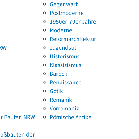
Gegenwart
Postmoderne
1950er-70er Jahre
Moderne
Reformarchitektur
NRW
Jugendstil
Historismus
Klassizismus
Barock
Renaissance
Gotik
Romanik
Vorromanik
er Bauten NRW
Römische Antike
Großbauten der