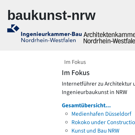
Zur Navigation springen
Zum Inhalt springen
baukunst-nrw
Im Fokus
Im Fokus
Internetführer zu Architektur
Ingenieurbaukunst in NRW
Gesamtübersicht...
Medienhafen Düsseldorf
Rokoko under Constructi
Kunst und Bau NRW