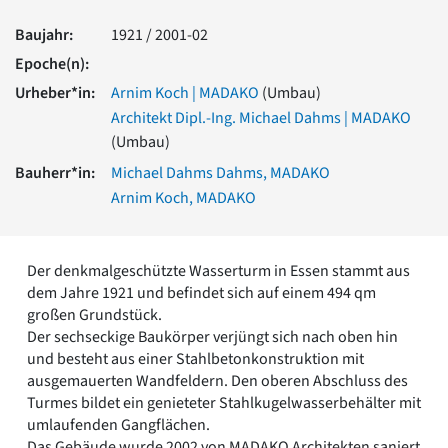
Romanik
Baujahr:
1921 / 2001-02
Vorromanik
Römische Antike
Epoche(n):
Über uns
Urheber*in:
Arnim Koch | MADAKO
(Umbau)
Architekt Dipl.-Ing. Michael Dahms | MADAKO
Über baukunst-nrw
Fachbeirat
(Umbau)
Freunde & Förderer
Bauherr*in:
Michael Dahms Dahms, MADAKO
Kontakt
Arnim Koch, MADAKO
Impressum
Datenschutz
Suchbegriff eingeben
Der denkmalgeschützte Wasserturm in Essen stammt aus
dem Jahre 1921 und befindet sich auf einem 494 qm
großen Grundstück.
Der sechseckige Baukörper verjüngt sich nach oben hin
und besteht aus einer Stahlbetonkonstruktion mit
ausgemauerten Wandfeldern. Den oberen Abschluss des
Turmes bildet ein genieteter Stahlkugelwasserbehälter mit
umlaufenden Gangflächen.
Das Gebäude wurde 2002 von MADAKO Architekten saniert