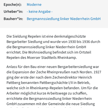
Romanik
Epoche(n):
Moderne
Vorromanik
Urheber*in:
- keine Angabe -
Römische Antike
Bauherr*in:
Bergmannssiedlung linker Niederrhein GmbH
Über uns
Über baukunst-nrw
Fachbeirat
Die Sieldung Repelen ist eine denkmalgeschützte
Freunde & Förderer
Bergarbeiter Siedlung und wurde von 1930 bis 1936 durch
Kontakt
die Bergmannssiedlung linker Niederrhein GmbH
Impressum
errichtet. Die Wohnsiedlung befindet sich im Ortsteil
Datenschutz
Repelen des Moerser Stadtteils Rheinkamp.
Suchbegriff eingeben
Anlass für den Bau einer neuen Bergarbeitersiedlung war
die Expansion der Zeche Rheinpreußen nach Norden. 1927
ging der erste der nach dem Zechendirektor Heinrich
Pattberg benannten Pattbergschächte I/II in Betrieb,
welche sich in Rheinkamp-Repelen befanden. Um für die
Arbeiter möglichst kurze Arbeitswege zu schaffen,
errichtete die Bergmannssiedlung linker Niederrhein
GmbH zusammen mit der Gemeinde die neue Siedlung