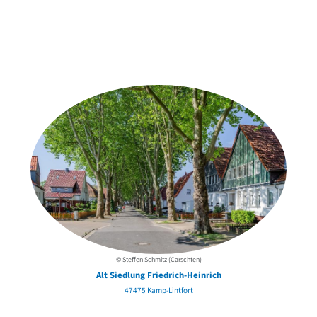
Weitere Objekte
in der Nähe
© Steffen Schmitz (Carschten)
Alt Siedlung Friedrich-Heinrich
47475 Kamp-Lintfort