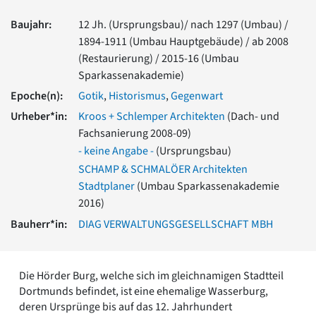
Romanik
Baujahr:
12 Jh. (Ursprungsbau)/ nach 1297 (Umbau) /
Vorromanik
1894-1911 (Umbau Hauptgebäude) / ab 2008
Römische Antike
(Restaurierung) / 2015-16 (Umbau
Über uns
Sparkassenakademie)
Über baukunst-nrw
Epoche(n):
Gotik
,
Historismus
,
Gegenwart
Fachbeirat
Freunde & Förderer
Urheber*in:
Kroos + Schlemper Architekten
(Dach- und
Kontakt
Fachsanierung 2008-09)
Impressum
- keine Angabe -
(Ursprungsbau)
Datenschutz
SCHAMP & SCHMALÖER Architekten
Stadtplaner
(Umbau Sparkassenakademie
Suchbegriff eingeben
2016)
Bauherr*in:
DIAG VERWALTUNGSGESELLSCHAFT MBH
Die Hörder Burg, welche sich im gleichnamigen Stadtteil
Dortmunds befindet, ist eine ehemalige Wasserburg,
deren Ursprünge bis auf das 12. Jahrhundert