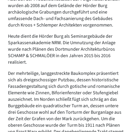
wurden ab 2008 auf dem Gelände der Hörder Burg
archäologische Grabungen durchgeführt und eine
umfassende Dach- und Fachsanierung des Gebäudes
durch Kroos + Schlemper Architekten vorgenommen.
Heute dient die Hörder Burg als Seminargebäude der
Sparkassenakademie NRW. Die Umnutzung der Anlage
wurde nach Plänen des Dortmunder Architekturbüros
SCHAMP & SCHMALÖER in den Jahren 2015 bis 2016
realisiert.
Der mehrteilige, langgestreckte Baukomplex präsentiert
sich als dreigeschossiger Putzbau, dessen historistische
Fassadengestaltung sich durch gotische und romanische
Elemente wie Zinnen, Biforienfenster oder Stufengiebel
auszeichnet. Im Norden schließt fügt sich schräg an das
Burggebäude ein quadratischer Turm an, dessen untere
drei Geschosse wohl auf den Torturm der Burganlage aus
der Zeit der Grafen von der Mark zurückgehen. Um die
oberen Geschosse wurde der Turm bis 1911 nach Plänen
von Ernst Marx erhöht. Der danebenliegende Trakt stammt