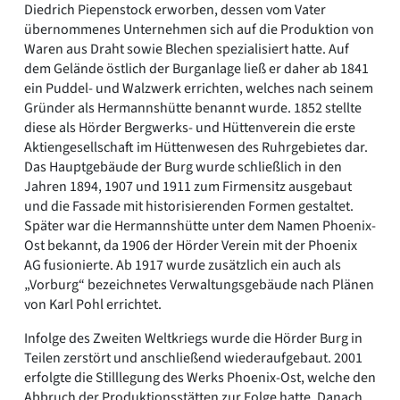
Diedrich Piepenstock erworben, dessen vom Vater
übernommenes Unternehmen sich auf die Produktion von
Waren aus Draht sowie Blechen spezialisiert hatte. Auf
dem Gelände östlich der Burganlage ließ er daher ab 1841
ein Puddel- und Walzwerk errichten, welches nach seinem
Gründer als Hermannshütte benannt wurde. 1852 stellte
diese als Hörder Bergwerks- und Hüttenverein die erste
Aktiengesellschaft im Hüttenwesen des Ruhrgebietes dar.
Das Hauptgebäude der Burg wurde schließlich in den
Jahren 1894, 1907 und 1911 zum Firmensitz ausgebaut
und die Fassade mit historisierenden Formen gestaltet.
Später war die Hermannshütte unter dem Namen Phoenix-
Ost bekannt, da 1906 der Hörder Verein mit der Phoenix
AG fusionierte. Ab 1917 wurde zusätzlich ein auch als
„Vorburg“ bezeichnetes Verwaltungsgebäude nach Plänen
von Karl Pohl errichtet.
Infolge des Zweiten Weltkriegs wurde die Hörder Burg in
Teilen zerstört und anschließend wiederaufgebaut. 2001
erfolgte die Stilllegung des Werks Phoenix-Ost, welche den
Abbruch der Produktionsstätten zur Folge hatte. Danach