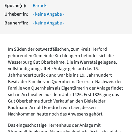
Romanik
Epoche(n):
Barock
Vorromanik
Urheber*in:
- keine Angabe -
Römische Antike
Bauherr*in:
- keine Angabe -
Über uns
Über baukunst-nrw
Fachbeirat
Freunde & Förderer
Im Süden der ostwestfälischen, zum Kreis Herford
Kontakt
gehörenden Gemeinde Kirchlengern befindet sich die
Impressum
Wasserburg Gut Oberbehme. Die im Werretal gelegene,
Datenschutz
vollständig umgräftete Anlage geht auf das 15.
Jahrhundert zurück und war bis ins 19. Jahrhundert
Suchbegriff eingeben
Besitz der Familie von Quernheim. Der erste Nachweis der
Familie von Quernheim als Eigentümerin der Anlage findet
sich in Archivalien aus dem Jahr 1426. Erst 1826 ging das
Gut Oberbehme durch Verkauf an den Bielefelder
Kaufmann Arnold Friedrich von Laer, dessen
Nachkommen heute noch das Anwesens gehört.
Das eingeschossige Herrenhaus der Anlage mit
Stummelflügeln und Mansardwalmdach lässt sich auf das