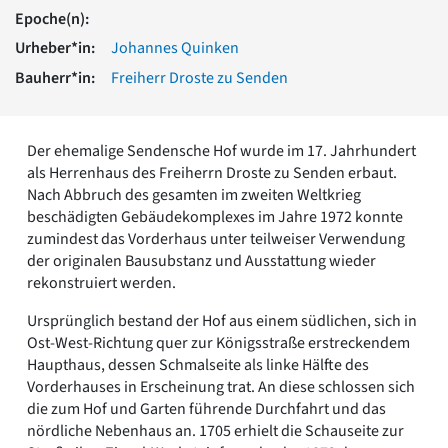
Romanik
Epoche(n):
Vorromanik
Urheber*in:
Johannes Quinken
Römische Antike
Bauherr*in:
Freiherr Droste zu Senden
Über uns
Über baukunst-nrw
Fachbeirat
Der ehemalige Sendensche Hof wurde im 17. Jahrhundert
Freunde & Förderer
als Herrenhaus des Freiherrn Droste zu Senden erbaut.
Kontakt
Nach Abbruch des gesamten im zweiten Weltkrieg
Impressum
beschädigten Gebäudekomplexes im Jahre 1972 konnte
Datenschutz
zumindest das Vorderhaus unter teilweiser Verwendung
der originalen Bausubstanz und Ausstattung wieder
Suchbegriff eingeben
rekonstruiert werden.
Ursprünglich bestand der Hof aus einem südlichen, sich in
Ost-West-Richtung quer zur Königsstraße erstreckendem
Haupthaus, dessen Schmalseite als linke Hälfte des
Vorderhauses in Erscheinung trat. An diese schlossen sich
die zum Hof und Garten führende Durchfahrt und das
nördliche Nebenhaus an. 1705 erhielt die Schauseite zur