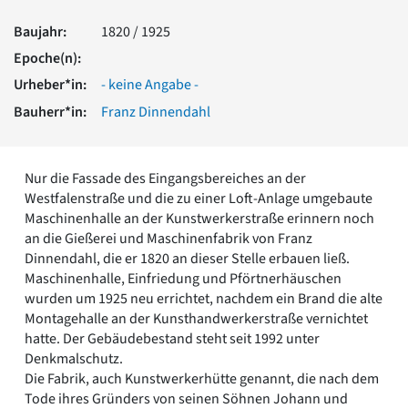
Romanik
Baujahr:
1820 / 1925
Vorromanik
Römische Antike
Epoche(n):
Über uns
Urheber*in:
- keine Angabe -
Über baukunst-nrw
Bauherr*in:
Franz Dinnendahl
Fachbeirat
Freunde & Förderer
Kontakt
Nur die Fassade des Eingangsbereiches an der
Impressum
Westfalenstraße und die zu einer Loft-Anlage umgebaute
Datenschutz
Maschinenhalle an der Kunstwerkerstraße erinnern noch
an die Gießerei und Maschinenfabrik von Franz
Suchbegriff eingeben
Dinnendahl, die er 1820 an dieser Stelle erbauen ließ.
Maschinenhalle, Einfriedung und Pförtnerhäuschen
wurden um 1925 neu errichtet, nachdem ein Brand die alte
Montagehalle an der Kunsthandwerkerstraße vernichtet
hatte. Der Gebäudebestand steht seit 1992 unter
Denkmalschutz.
Die Fabrik, auch Kunstwerkerhütte genannt, die nach dem
Tode ihres Gründers von seinen Söhnen Johann und