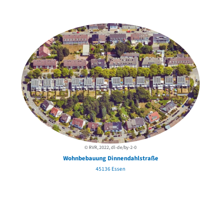
in der Nähe
© RVR, 2022, dl-de/by-2-0
Wohnbebauung Dinnendahlstraße
45136 Essen