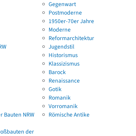
Gegenwart
Postmoderne
1950er-70er Jahre
Moderne
Reformarchitektur
NRW
Jugendstil
Historismus
Klassizismus
Barock
Renaissance
Gotik
Romanik
Vorromanik
er Bauten NRW
Römische Antike
Großbauten der