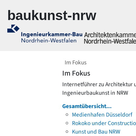
Zur Navigation springen
Zum Inhalt springen
baukunst-nrw
Im Fokus
Im Fokus
Internetführer zu Architektur
Ingenieurbaukunst in NRW
Gesamtübersicht...
Medienhafen Düsseldorf
Rokoko under Constructi
Kunst und Bau NRW