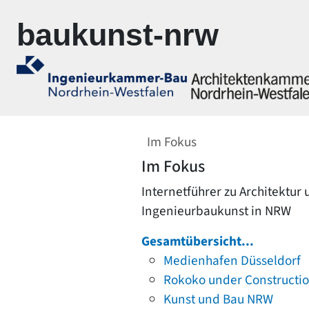
Zur Navigation springen
Zum Inhalt springen
baukunst-nrw
Im Fokus
Im Fokus
Internetführer zu Architektur
Ingenieurbaukunst in NRW
Gesamtübersicht...
Medienhafen Düsseldorf
Rokoko under Constructi
Kunst und Bau NRW