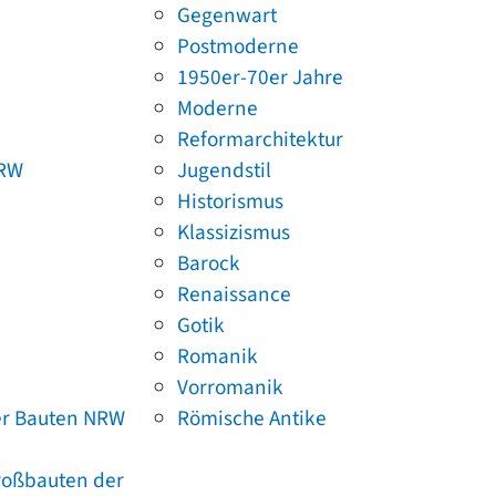
Gegenwart
Postmoderne
1950er-70er Jahre
Moderne
Reformarchitektur
NRW
Jugendstil
Historismus
Klassizismus
Barock
Renaissance
Gotik
Romanik
Vorromanik
er Bauten NRW
Römische Antike
Großbauten der