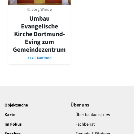
David Chipperfield
Harald Deilmann
© Jörg Winde
Gottfried Böhm
Umbau
Schneider von Esleben
Evangelische
Peter Behrens
Kirche Dortmund-
Auszeichnung vorbildlicher Bauten NRW 2020
Eving zum
Big Beautiful Buildings (Großbauten der Nachkriegszeit)
Gemeindezentrum
Epochen
44339 Dortmund
Gesamtübersicht...
Gegenwart
Postmoderne
1950er-70er Jahre
Moderne
Reformarchitektur
Jugendstil
Über uns
Objektsuche
Historismus
Klassizismus
Karte
Über baukunst-nrw
Barock
Im Fokus
Fachbeirat
Renaissance
Gotik
Epochen
Freunde & Förderer