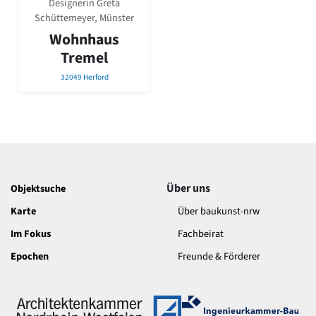
Designerin Greta
David Chipperfield
Schüttemeyer, Münster
Harald Deilmann
Gottfried Böhm
Wohnhaus
Schneider von Esleben
Tremel
Peter Behrens
32049 Herford
Auszeichnung vorbildlicher Bauten NRW 2020
Big Beautiful Buildings (Großbauten der Nachkriegszeit)
Epochen
Gesamtübersicht...
Gegenwart
Postmoderne
1950er-70er Jahre
Über uns
Objektsuche
Moderne
Karte
Über baukunst-nrw
Reformarchitektur
Jugendstil
Im Fokus
Fachbeirat
Historismus
Epochen
Freunde & Förderer
Klassizismus
Barock
Renaissance
Gotik