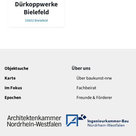
David Chipperfield
Dürkoppwerke
Harald Deilmann
Bielefeld
Gottfried Böhm
33602 Bielefeld
Schneider von Esleben
Peter Behrens
Auszeichnung vorbildlicher Bauten NRW 2020
Big Beautiful Buildings (Großbauten der Nachkriegszeit)
Epochen
Gesamtübersicht...
Gegenwart
Über uns
Objektsuche
Postmoderne
Karte
Über baukunst-nrw
1950er-70er Jahre
Moderne
Im Fokus
Fachbeirat
Reformarchitektur
Epochen
Freunde & Förderer
Jugendstil
Historismus
Klassizismus
Barock
Renaissance
Gotik