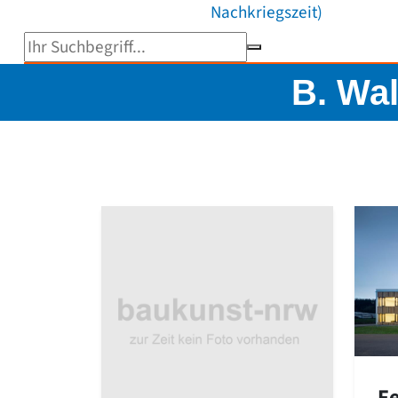
Nachkriegszeit)
Suchbegriff eingeben
B. Wal
F