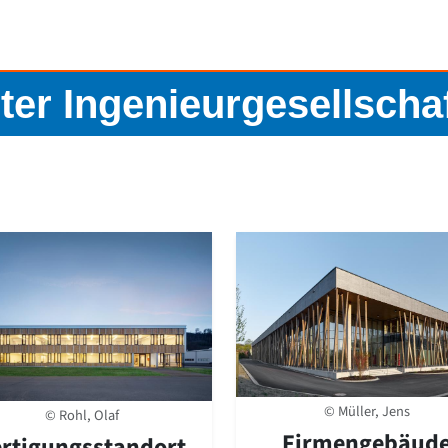
ter Ingenieurgesellsch
© Müller, Jens
© Rohl, Olaf
Firmengebäud
ertigungsstandort