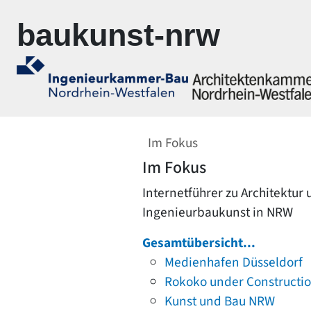
Zur Navigation springen
Zum Inhalt springen
baukunst-nrw
Im Fokus
Im Fokus
Internetführer zu Architektur
Ingenieurbaukunst in NRW
Gesamtübersicht...
Medienhafen Düsseldorf
Rokoko under Constructi
Kunst und Bau NRW