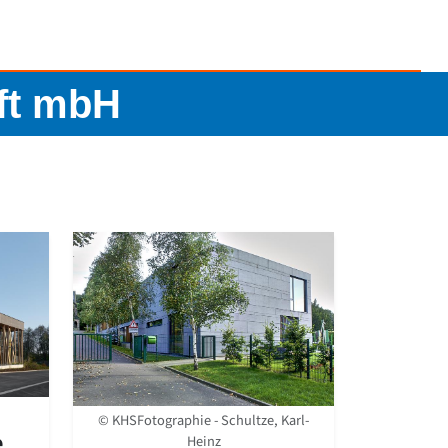
aft mbH
© KHSFotographie - Schultze, Karl-
e
Heinz