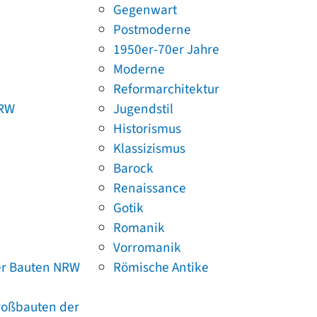
Gegenwart
Postmoderne
1950er-70er Jahre
Moderne
Reformarchitektur
NRW
Jugendstil
Historismus
Klassizismus
Barock
Renaissance
Gotik
Romanik
Vorromanik
er Bauten NRW
Römische Antike
Großbauten der