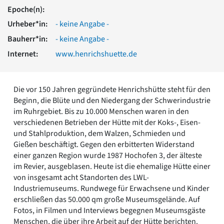
Romanik
Epoche(n):
Vorromanik
Urheber*in:
- keine Angabe -
Römische Antike
Bauherr*in:
- keine Angabe -
Über uns
Internet:
www.henrichshuette.de
Über baukunst-nrw
Fachbeirat
Freunde & Förderer
Die vor 150 Jahren gegründete Henrichshütte steht für den
Kontakt
Beginn, die Blüte und den Niedergang der Schwerindustrie
Impressum
im Ruhrgebiet. Bis zu 10.000 Menschen waren in den
Datenschutz
verschiedenen Betrieben der Hütte mit der Koks-, Eisen-
Suchbegriff eingeben
und Stahlproduktion, dem Walzen, Schmieden und
Gießen beschäftigt. Gegen den erbitterten Widerstand
einer ganzen Region wurde 1987 Hochofen 3, der älteste
im Revier, ausgeblasen. Heute ist die ehemalige Hütte einer
von insgesamt acht Standorten des LWL-
Industriemuseums. Rundwege für Erwachsene und Kinder
erschließen das 50.000 qm große Museumsgelände. Auf
Fotos, in Filmen und Interviews begegnen Museumsgäste
Menschen, die über ihre Arbeit auf der Hütte berichten.