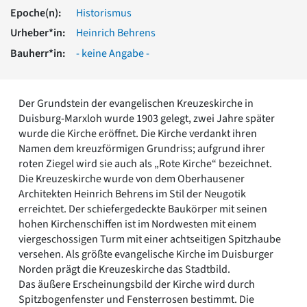
Romanik
Epoche(n):
Historismus
Vorromanik
Urheber*in:
Heinrich Behrens
Römische Antike
Bauherr*in:
- keine Angabe -
Über uns
Über baukunst-nrw
Fachbeirat
Der Grundstein der evangelischen Kreuzeskirche in
Freunde & Förderer
Duisburg-Marxloh wurde 1903 gelegt, zwei Jahre später
Kontakt
wurde die Kirche eröffnet. Die Kirche verdankt ihren
Impressum
Namen dem kreuzförmigen Grundriss; aufgrund ihrer
Datenschutz
roten Ziegel wird sie auch als „Rote Kirche“ bezeichnet.
Die Kreuzeskirche wurde von dem Oberhausener
Suchbegriff eingeben
Architekten Heinrich Behrens im Stil der Neugotik
erreichtet. Der schiefergedeckte Baukörper mit seinen
hohen Kirchenschiffen ist im Nordwesten mit einem
viergeschossigen Turm mit einer achtseitigen Spitzhaube
versehen. Als größte evangelische Kirche im Duisburger
Norden prägt die Kreuzeskirche das Stadtbild.
Das äußere Erscheinungsbild der Kirche wird durch
Spitzbogenfenster und Fensterrosen bestimmt. Die