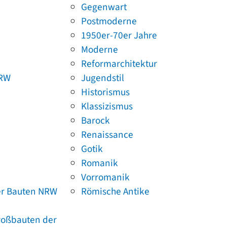
Gegenwart
Postmoderne
1950er-70er Jahre
Moderne
Reformarchitektur
NRW
Jugendstil
Historismus
Klassizismus
Barock
Renaissance
Gotik
Romanik
Vorromanik
er Bauten NRW
Römische Antike
Großbauten der