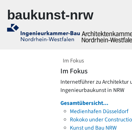
Zur Navigation springen
Zum Inhalt springen
baukunst-nrw
Im Fokus
Im Fokus
Internetführer zu Architektur
Ingenieurbaukunst in NRW
Gesamtübersicht...
Medienhafen Düsseldorf
Rokoko under Constructi
Kunst und Bau NRW