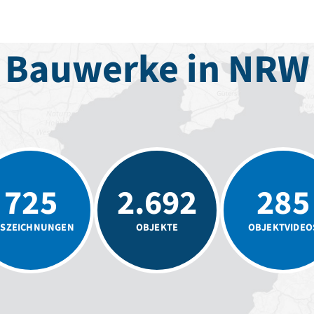
Bauwerke in NRW
725
2.692
285
SZEICHNUNGEN
OBJEKTE
OBJEKTVIDEO