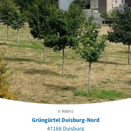
© Mabit1
Grüngürtel Duisburg-Nord
47166 Duisburg