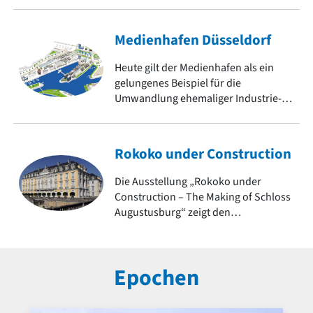
Medienhafen Düsseldorf
Heute gilt der Medienhafen als ein
gelungenes Beispiel für die
Umwandlung ehemaliger Industrie-
und Hafenflächen in urbane
Lebensräume. Er zeigt
architektonische Vielfalt und ist ein
Rokoko under Construction
Symbol für den Strukturwandel.
Die Ausstellung „Rokoko under
Construction – The Making of Schloss
Augustusburg“ zeigt den
jahrzehntelangen
Entstehungsprozess eines der
bedeutendsten Bauwerke dieser
Epochen
Epoche. Weitere Objekte des Rokoko
auf baukunst-nrw.