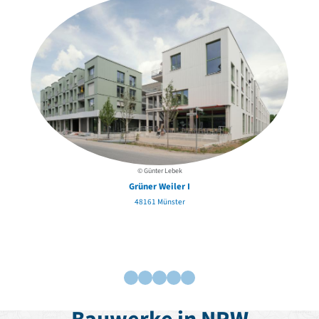
David Chipperfield
Harald Deilmann
Gottfried Böhm
Schneider von Esleben
Peter Behrens
Auszeichnung vorbildlicher Bauten NRW 2020
Big Beautiful Buildings (Großbauten der Nachkriegszeit)
Epochen
Gesamtübersicht...
Gegenwart
© Günter Lebek
Postmoderne
Grüner Weiler I
1950er-70er Jahre
48161 Münster
Moderne
Reformarchitektur
Jugendstil
Historismus
Klassizismus
Barock
Renaissance
Gotik