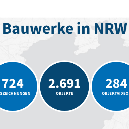
Bauwerke in NRW
724
2.691
284
SZEICHNUNGEN
OBJEKTE
OBJEKTVIDEO