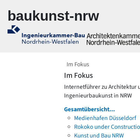
Zur Navigation springen
Zum Inhalt springen
baukunst-nrw
Im Fokus
Im Fokus
Internetführer zu Architektur
Ingenieurbaukunst in NRW
Gesamtübersicht...
Medienhafen Düsseldorf
Rokoko under Constructi
Kunst und Bau NRW