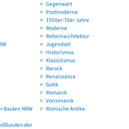
Gegenwart
Postmoderne
1950er-70er Jahre
Moderne
Reformarchitektur
NRW
Jugendstil
Historismus
Klassizismus
Barock
Renaissance
Gotik
Romanik
Vorromanik
er Bauten NRW
Römische Antike
Großbauten der