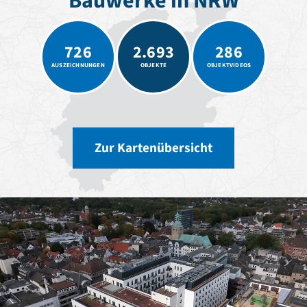
Bauwerke in NRW
Romanik
Vorromanik
Römische Antike
726
2.693
286
Über uns
AUSZEICHNUNGEN
OBJEKTE
OBJEKTVIDEOS
Über baukunst-nrw
Fachbeirat
Freunde & Förderer
Kontakt
Impressum
Zur Kartenübersicht
Datenschutz
Suchbegriff eingeben