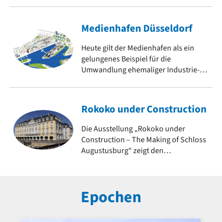
Medienhafen Düsseldorf
Heute gilt der Medienhafen als ein
gelungenes Beispiel für die
Umwandlung ehemaliger Industrie-
und Hafenflächen in urbane
Lebensräume. Er zeigt
architektonische Vielfalt und ist ein
Rokoko under Construction
Symbol für den Strukturwandel.
Die Ausstellung „Rokoko under
Construction – The Making of Schloss
Augustusburg“ zeigt den
jahrzehntelangen
Entstehungsprozess eines der
bedeutendsten Bauwerke dieser
Epochen
Epoche. Weitere Objekte des Rokoko
auf baukunst-nrw.