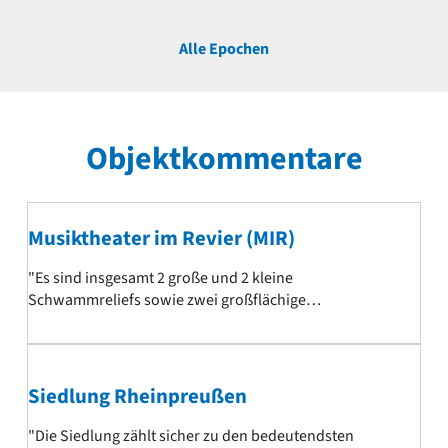
Alle Epochen
Objektkommentare
Musiktheater im Revier (MIR)
"Es sind insgesamt 2 große und 2 kleine
Schwammreliefs sowie zwei großflächige
Gips(?)Reliefs. Die großen Reliefs sind im oberen Foyer,
die beiden kleinen im Eingangsfoyer
(Zuschauergarderoben). - Die größten Werke, die Yves
Klein schuf!"
Siedlung Rheinpreußen
"Die Siedlung zählt sicher zu den bedeutendsten