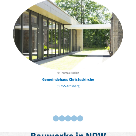
David Chipperfield
Harald Deilmann
Gottfried Böhm
Schneider von Esleben
Peter Behrens
Auszeichnung vorbildlicher Bauten NRW 2020
Big Beautiful Buildings (Großbauten der Nachkriegszeit)
Epochen
Gesamtübersicht...
Gegenwart
© Thomas Robbin
Postmoderne
Gemeindehaus Christuskirche
1950er-70er Jahre
59755 Arnsberg
Moderne
Reformarchitektur
Jugendstil
Historismus
Klassizismus
Barock
Renaissance
Gotik