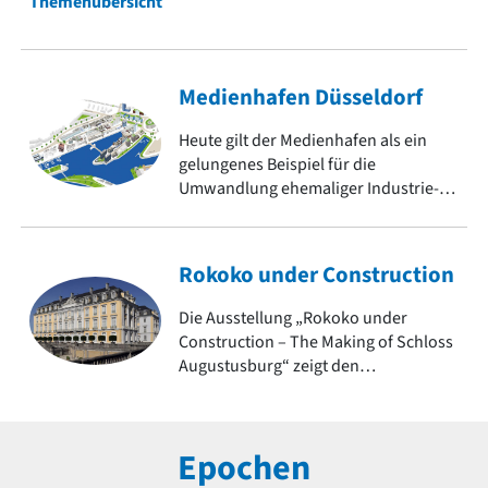
Themenübersicht
Medienhafen Düsseldorf
Heute gilt der Medienhafen als ein
gelungenes Beispiel für die
Umwandlung ehemaliger Industrie-
und Hafenflächen in urbane
Lebensräume. Er zeigt
architektonische Vielfalt und ist ein
Rokoko under Construction
Symbol für den Strukturwandel.
Die Ausstellung „Rokoko under
Construction – The Making of Schloss
Augustusburg“ zeigt den
jahrzehntelangen
Entstehungsprozess eines der
bedeutendsten Bauwerke dieser
Epochen
Epoche. Weitere Objekte des Rokoko
auf baukunst-nrw.