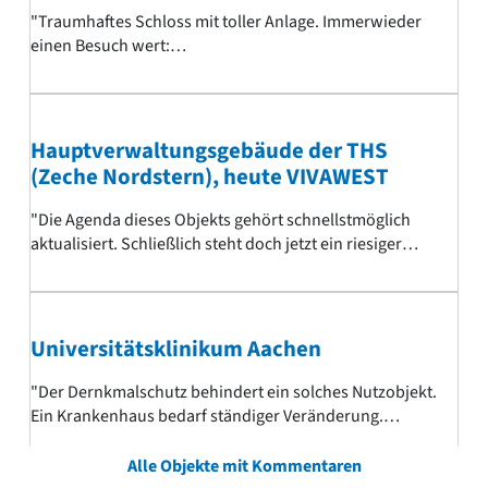
nicht mal unter den Mietgliedern kommunizierten
"Traumhaftes Schloss mit toller Anlage. Immerwieder
Entscheidungsprozess (Ja sind wir denn hier bei der
einen Besuch wert:
FIFA!?) ist das Ergebnis mehr als nur schwach. Thema
skr.de/laender/deutschland/schloss-raesfeld/"
komplett verfehlt - setzen, 6! Das scheint auch den
Verantwortlichen klar zu sein - versuchen Sie doch mal,
auf der Website der AKNW irgendeinen Hinweis auf den
Hauptverwaltungsgebäude der THS
Namen zu finden..."
(Zeche Nordstern), heute VIVAWEST
"Die Agenda dieses Objekts gehört schnellstmöglich
aktualisiert. Schließlich steht doch jetzt ein riesiger
Herkules auf dem Dach des Hauses. Dieser Kerl erfüllt
jeden Gelsenkirchener mit Stolz, Wut und Verzweiflung
gleichermaßen..."
Universitätsklinikum Aachen
"Der Dernkmalschutz behindert ein solches Nutzobjekt.
Ein Krankenhaus bedarf ständiger Veränderung.
Nebenbei sind Farben, Form, größe der Räume,
zahlreiche Räume ohne Fenster bzw. mit Blick in
Alle Objekte mit Kommentaren