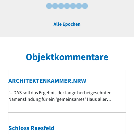
Alle Epochen
Objektkommentare
ARCHITEKTENKAMMER.NRW
"...DAS soll das Ergebnis der lange herbeigesehnten
Namensfindung für ein 'gemeinsames' Haus aller
Architektinnen und Architekten, Landschafts-,
Innenarchitektur- und Stadtplanungsschaffenden
sein!? Nach zahlreichen und sicher phantasievolleren
Einsendungen und einem hinter verschlossenen Türen
Schloss Raesfeld
in einem vollkommen intransparenten und bis heute