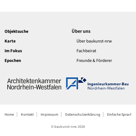
hässlichen Innenhof. Das Gebäude sollte einfach nur
abgerissen werden, denn das ist günstiger als eine
Renovierung. Das beste Personal holt man bestimmt
nicht mit diesem veralteten Bau. Liebe Architekten, mit
diesem hässlichen, menschenfeindlichen Haus habt ihr
Über uns
Objektsuche
der Stadt Aachen wirklich keinen Gefallen getan. Der
Müllhaufen der Geschichte wartet."
Karte
Über baukunst-nrw
Im Fokus
Fachbeirat
Epochen
Freunde & Förderer
Home
Kontakt
Impressum
Datenschutzerklärung
Einfache Sprache
© baukunst-nrw
2026