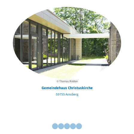
David Chipperfield
Harald Deilmann
Gottfried Böhm
Schneider von Esleben
Peter Behrens
Auszeichnung vorbildlicher Bauten NRW 2020
Big Beautiful Buildings (Großbauten der Nachkriegszeit)
Epochen
Gesamtübersicht...
Gegenwart
Postmoderne
1950er-70er Jahre
© Thomas Robbin
Moderne
Gemeindehaus Christuskirche
Reformarchitektur
59755 Arnsberg
Jugendstil
Historismus
Klassizismus
Barock
Renaissance
Gotik