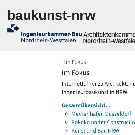
Zur Navigation springen
Zum Inhalt springen
baukunst-nrw
Im Fokus
Im Fokus
Internetführer zu Architektur
Ingenieurbaukunst in NRW
Gesamtübersicht...
Medienhafen Düsseldorf
Rokoko under Constructi
Kunst und Bau NRW