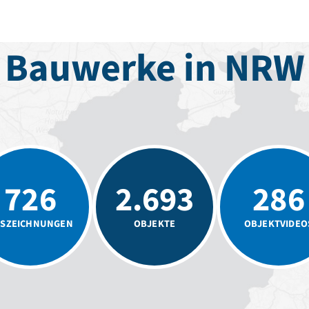
Bauwerke in NRW
726
2.693
286
SZEICHNUNGEN
OBJEKTE
OBJEKTVIDEO