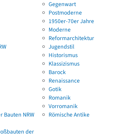
Gegenwart
Postmoderne
1950er-70er Jahre
Moderne
Reformarchitektur
NRW
Jugendstil
Historismus
Klassizismus
Barock
Renaissance
Gotik
Romanik
Vorromanik
er Bauten NRW
Römische Antike
Großbauten der