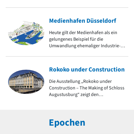
Medienhafen Düsseldorf
Heute gilt der Medienhafen als ein
gelungenes Beispiel für die
Umwandlung ehemaliger Industrie-
und Hafenflächen in urbane
Lebensräume. Er zeigt
architektonische Vielfalt und ist ein
Rokoko under Construction
Symbol für den Strukturwandel.
Die Ausstellung „Rokoko under
Construction – The Making of Schloss
Augustusburg“ zeigt den
jahrzehntelangen
Entstehungsprozess eines der
bedeutendsten Bauwerke dieser
Epochen
Epoche. Weitere Objekte des Rokoko
auf baukunst-nrw.