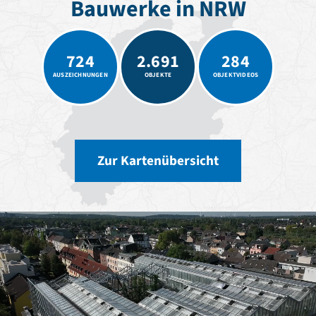
Bauwerke in NRW
Romanik
Vorromanik
Römische Antike
724
2.691
284
Über uns
AUSZEICHNUNGEN
OBJEKTE
OBJEKTVIDEOS
Über baukunst-nrw
Fachbeirat
Freunde & Förderer
Kontakt
Impressum
Zur Kartenübersicht
Datenschutz
Suchbegriff eingeben