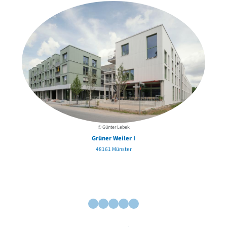
David Chipperfield
Harald Deilmann
Gottfried Böhm
Schneider von Esleben
Peter Behrens
Auszeichnung vorbildlicher Bauten NRW 2020
Big Beautiful Buildings (Großbauten der Nachkriegszeit)
Epochen
Gesamtübersicht...
Gegenwart
Postmoderne
© Günter Lebek
1950er-70er Jahre
Grüner Weiler I
Moderne
48161 Münster
Reformarchitektur
Jugendstil
Historismus
Klassizismus
Barock
Renaissance
Gotik