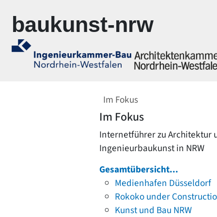
Zur Navigation springen
Zum Inhalt springen
baukunst-nrw
Im Fokus
Im Fokus
Internetführer zu Architektur
Ingenieurbaukunst in NRW
Gesamtübersicht...
Medienhafen Düsseldorf
Rokoko under Constructi
Kunst und Bau NRW