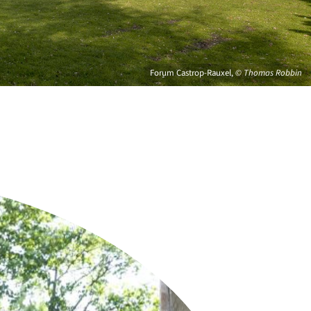
Forum Castrop-Rauxel,
© Thomas Robbin