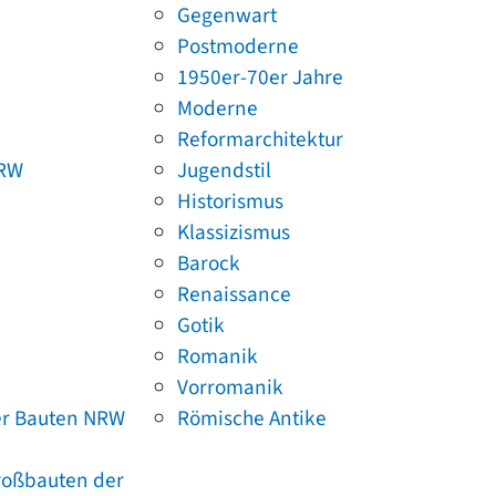
Gegenwart
Postmoderne
1950er-70er Jahre
Moderne
Reformarchitektur
NRW
Jugendstil
Historismus
Klassizismus
Barock
Renaissance
Gotik
Romanik
Vorromanik
er Bauten NRW
Römische Antike
Großbauten der