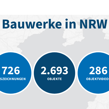
Bauwerke in NRW
726
2.693
286
SZEICHNUNGEN
OBJEKTE
OBJEKTVIDEO