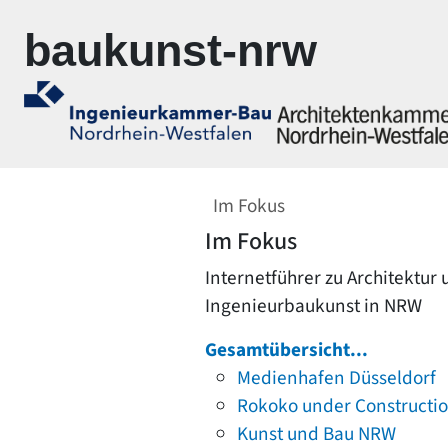
Zur Navigation springen
Zum Inhalt springen
baukunst-nrw
Im Fokus
Im Fokus
Internetführer zu Architektur
Ingenieurbaukunst in NRW
Gesamtübersicht...
Medienhafen Düsseldorf
Rokoko under Constructi
Kunst und Bau NRW