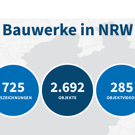
Bauwerke in NRW
725
2.692
285
SZEICHNUNGEN
OBJEKTE
OBJEKTVIDEO