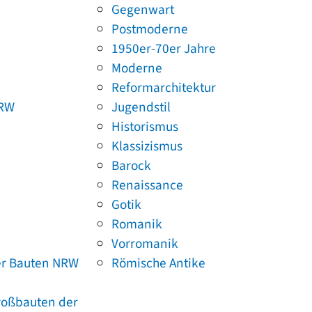
Gegenwart
Postmoderne
1950er-70er Jahre
Moderne
Reformarchitektur
NRW
Jugendstil
Historismus
Klassizismus
Barock
Renaissance
Gotik
Romanik
Vorromanik
er Bauten NRW
Römische Antike
Großbauten der