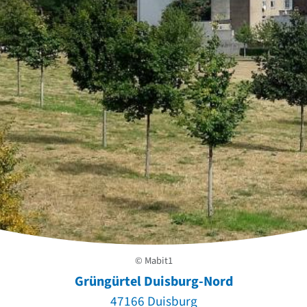
© Mabit1
Grüngürtel Duisburg-Nord
47166 Duisburg