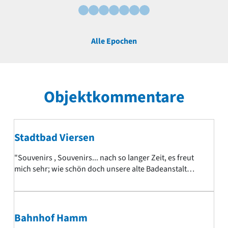
Alle Epochen
Objektkommentare
Stadtbad Viersen
"Souvenirs , Souvenirs... nach so langer Zeit, es freut
mich sehr; wie schön doch unsere alte Badeanstalt
geworden ist . Gratulation. Denn ich kenne sie "innen
und aussen" ja noch von vor 60 Jahren, mein Onkel
Werner, Tante Jo und Cousin Winnie die wohnten ja
oben - als Hausmeister - und dann habe ich ja dort auch
Bahnhof Hamm
Schwimmen gelernt und oft mit Winnie dort gespielt .