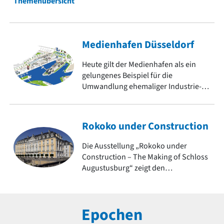
Themenübersicht
Medienhafen Düsseldorf
Heute gilt der Medienhafen als ein
gelungenes Beispiel für die
Umwandlung ehemaliger Industrie-
und Hafenflächen in urbane
Lebensräume. Er zeigt
architektonische Vielfalt und ist ein
Rokoko under Construction
Symbol für den Strukturwandel.
Die Ausstellung „Rokoko under
Construction – The Making of Schloss
Augustusburg“ zeigt den
jahrzehntelangen
Entstehungsprozess eines der
bedeutendsten Bauwerke dieser
Epochen
Epoche. Weitere Objekte des Rokoko
auf baukunst-nrw.