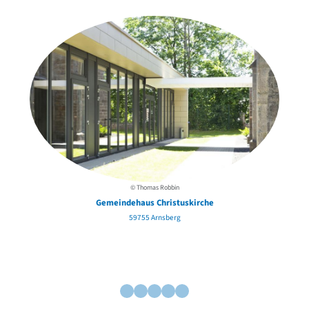
David Chipperfield
Harald Deilmann
Gottfried Böhm
Schneider von Esleben
Peter Behrens
Auszeichnung vorbildlicher Bauten NRW 2020
Big Beautiful Buildings (Großbauten der Nachkriegszeit)
Epochen
Gesamtübersicht...
Gegenwart
Postmoderne
1950er-70er Jahre
© Thomas Robbin
Moderne
Gemeindehaus Christuskirche
Reformarchitektur
59755 Arnsberg
Jugendstil
Historismus
Klassizismus
Barock
Renaissance
Gotik