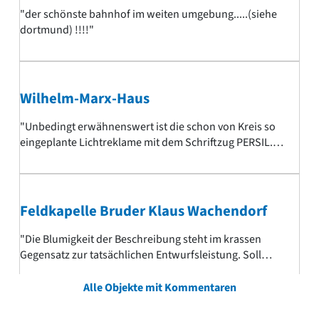
Ich habe sogar noch ein altes Foto aus den 50ern
"der schönste bahnhof im weiten umgebung.....(siehe
davon.... Grüsse aus Südfrankreich.. Margret"
dortmund) !!!!"
Wilhelm-Marx-Haus
"Unbedingt erwähnenswert ist die schon von Kreis so
eingeplante Lichtreklame mit dem Schriftzug PERSIL.
Sie wird nur zur Nachtzeit hochgefahren und
verschwindet tagsüber hinter der Balustrade."
Feldkapelle Bruder Klaus Wachendorf
"Die Blumigkeit der Beschreibung steht im krassen
Gegensatz zur tatsächlichen Entwurfsleistung. Soll
heißen: Es bedarf eines enormen Geschwätzes, einen
solch hässlichen Klumpen schönzureden. Bleibt die
Alle Objekte mit Kommentaren
Frage, ob der Architekt sein Objekt selbst besprochen,
oder andere Dumme gefunden hat, die sich damit vor