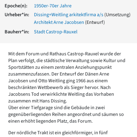
Romanik
Epoche(n):
1950er-70er Jahre
Vorromanik
Urheber*in:
Dissing+Weitling arkitektfirma a/s
(Umsetzung)
Römische Antike
Architekt Arne Jacobsen
(Entwurf)
Über uns
Bauherr*in:
Stadt Castrop-Rauxel
Über baukunst-nrw
Fachbeirat
Freunde & Förderer
Mit dem Forum und Rathaus Castrop-Rauxel wurde der
Kontakt
Plan verfolgt, die städtische Verwaltung sowie Kultur und
Impressum
Sportstätten zu einem zentralen Anziehungspunkt
Datenschutz
zusammenzufassen. Der Entwurf der Dänen Arne
Jacobsen und Otto Weitling ging 1966 aus einem
Suchbegriff eingeben
beschränkten Wettbewerb als Sieger hervor. Nach
Jacobsens Tod verwirklichte Weitling das Vorhaben
zusammen mit Hans Dissing.
Über einer Tiefgarage sind die Gebäude in zwei
gegenüberliegenden Reihen angeordnet und säumen so
einen erhöht liegenden Platz, das Forum.
Der nördliche Trakt ist ein gleichförmiger, in fünf