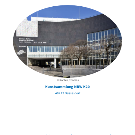
© Robbin, Thomas
Kunstsammlung NRW K20
40213 Düsseldorf