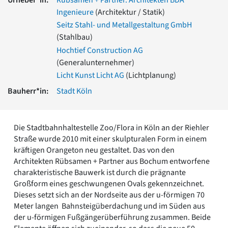
Romanik
Ingenieure
(Architektur / Statik)
Vorromanik
Seitz Stahl- und Metallgestaltung GmbH
Römische Antike
(Stahlbau)
Über uns
Hochtief Construction AG
Über baukunst-nrw
(Generalunternehmer)
Fachbeirat
Licht Kunst Licht AG
(Lichtplanung)
Freunde & Förderer
Bauherr*in:
Stadt Köln
Kontakt
Impressum
Datenschutz
Die Stadtbahnhaltestelle Zoo/Flora in Köln an der Riehler
Suchbegriff eingeben
Straße wurde 2010 mit einer skulpturalen Form in einem
kräftigen Orangeton neu gestaltet. Das von den
Architekten Rübsamen + Partner aus Bochum entworfene
charakteristische Bauwerk ist durch die prägnante
Großform eines geschwungenen Ovals gekennzeichnet.
Dieses setzt sich an der Nordseite aus der u-förmigen 70
Meter langen Bahnsteigüberdachung und im Süden aus
der u-förmigen Fußgängerüberführung zusammen. Beide