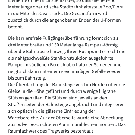
Elemente öffnen sich zueinander, so dass die neue 50
Meter lange oberirdische Stadtbahnhaltestelle Zoo/Flora
in die Mitte des Ovals rückt. Die Gesamtform wird
zusätzlich durch die angehobenen Enden der U-Formen
betont.
Die barrierefreie Fußgängerüberführung formt sich als
drei Meter breite und 130 Meter lange Rampe u-förmig
über die Bahntrasse hinweg. Ihren Hochpunkt erreicht die
als nahtgeschweißte Stahlkonstruktion ausgeführte
Rampe im südlichen Bereich oberhalb der Schienen und
neigt sich dann mit einem gleichmäßigen Gefälle wieder
bis zum Bahnsteig.
Die Überdachung der Bahnsteige wird im Norden über die
Gleise in die Höhe geführt und durch wenige filigrane
Stützen gehalten. Die Stützen sind jeweils an den
Straßenseiten der Bahnsteige angebracht und integrieren
sich optisch in die gläserne Einfriedung der
Wartebereiche. Auf der Oberseite wurde eine Abdeckung
aus pulverbeschichteten Aluminiumblechen montiert. Das
Raumfachwerk des Tragwerks besteht aus